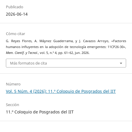
Publicado
2026-06-14
Cómo citar
G. Reyes Flores, A. Máynez Guaderrama, y J. Cavazos Arroyo, «Factores
humanos influyentes en la adopción de tecnología emergentes: 11CP26-30»,
Mem. Científ. y Tecnol.
, vol. 5, n.º 4, pp. 61–62, jun. 2026.
Más formatos de cita
Número
Vol. 5 Núm. 4 (2026): 11.º Coloquio de Posgrados del IIT
Sección
11.º Coloquio de Posgrados del IIT