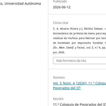
Publicado
gía, Universidad Autónoma
2026-06-12
Cómo citar
C. A. Alvarez Rivera y J. Molina Salazar, 
biomecánico de prótesis de mano para s
residual de muñeca para fabricar por tec
de modelado por deposición fundida: 1
20»,
Mem. Científ. y Tecnol.
, vol. 5, n.º 4, pp
jun. 2026.
Más formatos de cita
Número
Vol. 5 Núm. 4 (2026): 11.º Coloq
Posgrados del IIT
Sección
11.º Coloquio de Posgrados del II