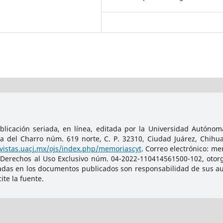
licación seriada, en línea, editada por la Universidad Autónoma
da del Charro núm. 619 norte, C. P. 32310, Ciudad Juárez, Chihu
evistas.uacj.mx/ojs/index.php/memoriascyt
. Correo electrónico: m
 Derechos al Uso Exclusivo núm. 04-2022-110414561500-102, otorg
adas en los documentos publicados son responsabilidad de sus auto
te la fuente.