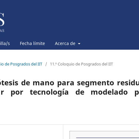
lla/s
Fecha límite
Acerca de
uio de Posgrados del IIT
/
11.º Coloquio de Posgrados del IIT
ótesis de mano para segmento residu
r por tecnología de modelado p