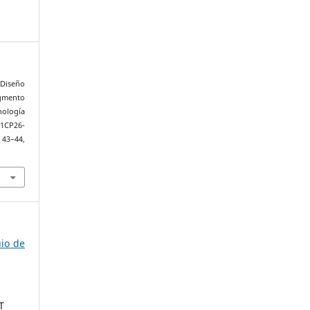
«Diseño
egmento
nología
1CP26-
. 43–44,
uio de
T