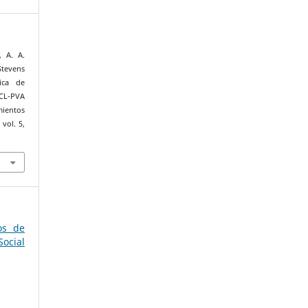
, A. A.
Stevens
ica de
PCL-PVA
ientos
, vol. 5,
os de
ocial