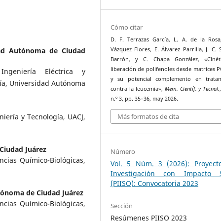
Cómo citar
D. F. Terrazas García, L. A. de la Rosa
dad Autónoma de Ciudad
Vázquez Flores, E. Álvarez Parrilla, J. C. 
Barrón, y C. Chapa González, «Cinét
liberación de polifenoles desde matrices 
ngeniería Eléctrica y
y su potencial complemento en tratam
gía, Universidad Autónoma
contra la leucemia»,
Mem. Científ. y Tecnol.
n.º 3, pp. 35–36, may 2026.
Más formatos de cita
iería y Tecnología, UACJ,
Ciudad Juárez
Número
cias Químico-Biológicas,
Vol. 5 Núm. 3 (2026): Proyect
Investigación con Impacto S
(PIISO): Convocatoria 2023
tónoma de Ciudad Juárez
cias Químico-Biológicas,
Sección
Resúmenes PIISO 2023