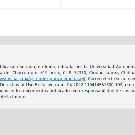
licación seriada, en línea, editada por la Universidad Autónoma
da del Charro núm. 619 norte, C. P. 32310, Ciudad Juárez, Chihu
evistas.uacj.mx/ojs/index.php/memoriascyt
. Correo electrónico: m
 Derechos al Uso Exclusivo núm. 04-2022-110414561500-102, otorg
adas en los documentos publicados son responsabilidad de sus auto
te la fuente.