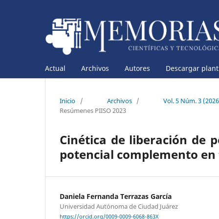
Actual
Archivos
Autores
Descargar planti
Inicio
/
Archivos
/
Vol. 5 Núm. 3 (202
Resúmenes PIISO 2023
Cinética de liberación de 
potencial complemento en 
Daniela Fernanda Terrazas García
Universidad Autónoma de Ciudad Juárez
https://orcid.org/0009-0009-6068-863X