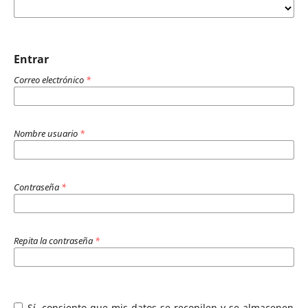
Entrar
Correo electrónico
*
Nombre usuario
*
Contraseña
*
Repita la contraseña
*
Sí, consiento que mis datos se recopilen y se almacenen