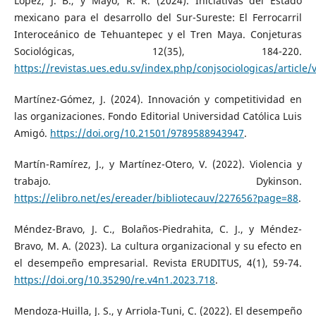
López, J. B., y Mayo, R. R. (2024). Iniciativas del Estado
mexicano para el desarrollo del Sur-Sureste: El Ferrocarril
Interoceánico de Tehuantepec y el Tren Maya. Conjeturas
Sociológicas, 12(35), 184-220.
https://revistas.ues.edu.sv/index.php/conjsociologicas/article
Martínez-Gómez, J. (2024). Innovación y competitividad en
las organizaciones. Fondo Editorial Universidad Católica Luis
Amigó.
https://doi.org/10.21501/9789588943947
.
Martín-Ramírez, J., y Martínez-Otero, V. (2022). Violencia y
trabajo. Dykinson.
https://elibro.net/es/ereader/bibliotecauv/227656?page=88
.
Méndez-Bravo, J. C., Bolaños-Piedrahita, C. J., y Méndez-
Bravo, M. A. (2023). La cultura organizacional y su efecto en
el desempeño empresarial. Revista ERUDITUS, 4(1), 59-74.
https://doi.org/10.35290/re.v4n1.2023.718
.
Mendoza-Huilla, J. S., y Arriola-Tuni, C. (2022). El desempeño