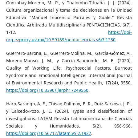
Gonzabay-Moreno, M. P., y Tualombo-Tituaña, J. J. (2024).
Cultura organizacional y toma de decisiones en la Unidad
Educativa “Manuel Inocencio Parrales y Guale.” Revista
Científica Arbitrada Multidisciplinaria PENTACIENCIAS, 6(7),
1-12.
https://doi-
org.ezproxy.uv.mx/10.59169/pentaciencias.v6i7.1280
.
Guerrero-Barona, E., Guerrero-Molina, M., García-Gómez, A.,
Moreno-Manso, J. M., y García-Baamonde, M. E. (2020).
Quality of Working Life, Psychosocial Factors, Burnout
Syndrome and Emotional Intelligence. International Journal
of Environmental Research and Public Health, 17(24), 9550.
https://doi.org/10.3390/ijerph17249550
.
Haro-Sarango, A. F., Chisag-Pallmay, E. R., Ruiz-Sarzosa, J. P.,
y Caicedo-Pozo, J. E. (2024). Types and classification of
investigations. LATAM Revista Latinoamericana de Ciencias
Sociales y Humanidades, 5(2), 956-966.
https://doi.org/10.56712/latam.v5i2.1927
.