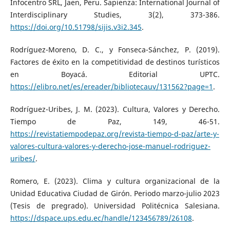
Infocentro SRL, Jaen, Peru. Sapienza: International Journal of
Interdisciplinary Studies, 3(2), 373-386.
https://doi.org/10.51798/sijis.v3i2.345
.
Rodríguez-Moreno, D. C., y Fonseca-Sánchez, P. (2019).
Factores de éxito en la competitividad de destinos turísticos
en Boyacá. Editorial UPTC.
https://elibro.net/es/ereader/bibliotecauv/131562?page=1
.
Rodríguez-Uribes, J. M. (2023). Cultura, Valores y Derecho.
Tiempo de Paz, 149, 46-51.
https://revistatiempodepaz.org/revista-tiempo-d-paz/arte-y-
valores-cultura-valores-y-derecho-jose-manuel-rodriguez-
uribes/
.
Romero, E. (2023). Clima y cultura organizacional de la
Unidad Educativa Ciudad de Girón. Periodo marzo-julio 2023
(Tesis de pregrado). Universidad Politécnica Salesiana.
https://dspace.ups.edu.ec/handle/123456789/26108
.