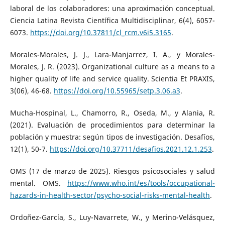
laboral de los colaboradores: una aproximación conceptual.
Ciencia Latina Revista Científica Multidisciplinar, 6(4), 6057-
6073.
https://doi.org/10.37811/cl_rcm.v6i5.3165
.
Morales-Morales, J. J., Lara-Manjarrez, I. A., y Morales-
Morales, J. R. (2023). Organizational culture as a means to a
higher quality of life and service quality. Scientia Et PRAXIS,
3(06), 46-68.
https://doi.org/10.55965/setp.3.06.a3
.
Mucha-Hospinal, L., Chamorro, R., Oseda, M., y Alania, R.
(2021). Evaluación de procedimientos para determinar la
población y muestra: según tipos de investigación. Desafíos,
12(1), 50-7.
https://doi.org/10.37711/desafios.2021.12.1.253
.
OMS (17 de marzo de 2025). Riesgos psicosociales y salud
mental. OMS.
https://www.who.int/es/tools/occupational-
hazards-in-health-sector/psycho-social-risks-mental-health
.
Ordoñez-García, S., Luy-Navarrete, W., y Merino-Velásquez,