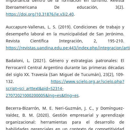
importancia dentro de la formación en turismo. Revista
Iberoamericana De educación, 3(2).
https://doi.org/10.31876/ie.v3i2.40
.
Auccapure-Vallenas, L. S. (2019). Condiciones de trabajo y
desempeño laboral en la municipalidad de San Jerónimo.
Revista Científica Integración, 2, 195-210.
https://revistas.uandina.edu.pe:443/index.php/integracion/art
Badaloni, L. (2021). Género y estrategias patronales: El
Ferrocarril Central Argentino durante las primeras décadas
del siglo XX. Travesía (San Miguel de Tucumán), 23(2), 109-
132.
https://www.scielo.org.ar/scielo.php?
script=sci_arttext&pid=S2314-
27072021000200005&lng=es&tlng=es
.
Becerra-Bizarrón, M. E. Neri-Guzmán, J. C., y Domínguez-
Valdez, B. M. (2020). Gestión empresarial y aprendizaje
organizacional: herramientas para el desarrollo de
habilidades gerenciales en un contexto de competitividad