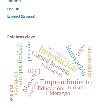
Idioma
English
Español (España)
Palabras clave
pensión
FODA
Innovación
innovación
competitividad
Seis Sigma
capacitación
Capital humano
jubilación
uacj
Covid-19
México
Emprendimiento
Diseño
turismo
equidad
Educación
Liderazgo