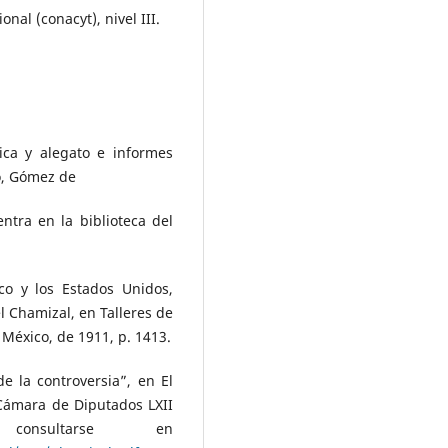
nal (conacyt), nivel III.
ica y alegato e informes
co, Gómez de
ntra en la biblioteca del
co y los Estados Unidos,
 Chamizal, en Talleres de
 México, de 1911, p. 1413.
e la controversia”, en El
Cámara de Diputados LXII
consultarse en