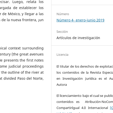
cisar. Luego, relata los
argada de establecer los
r de México, y llegar a las
Número
 de la nueva frontera, ¡un
Número 4- enero-junio 2019
Sección
Artículos de investigación
ical context surrounding
entury (the great avenues
Licencia
e presents the first notes
ome judicial proceedings
El titular de los derechos de explota
the outline of the river at
los contenidos de la Revista Especia
hat divided Paso del Norte,
en Investigación Jurídica es el A
Autora
El licenciamiento bajo el cual se publi
contenidos es Atribución-NoCome
CompartirIgual 4.0 Internacional
(