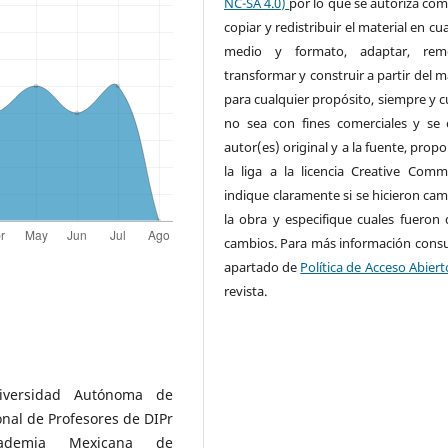
NC-SA 4.0)
por lo que se autoriza com
copiar y redistribuir el material en cu
medio y formato, adaptar, remez
transformar y construir a partir del m
para cualquier propósito, siempre y 
no sea con fines comerciales y se c
autor(es) original y a la fuente, prop
la liga a la licencia Creative Com
indique claramente si se hicieron cam
la obra y especifique cuales fueron 
cambios. Para más información consul
apartado de
Política de Acceso Abiert
revista.
niversidad Autónoma de
onal de Profesores de DIPr
emia Mexicana de