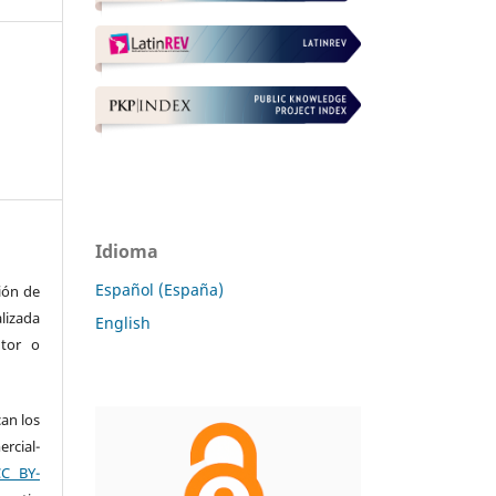
Idioma
Español (España)
ción de
lizada
English
utor o
can los
rcial-
CC BY-