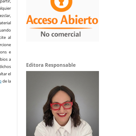
partir,
alquier
clar,
aterial
cuando
ite al
orcione
mons e
bios a
Editora Responsable
dichos
tar el
o
de la