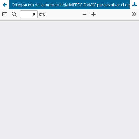
Integración de la metodología MEREC-DMAIC para evaluar el desempeño en la cadena de suministro: un enfoque teórico-aplicado