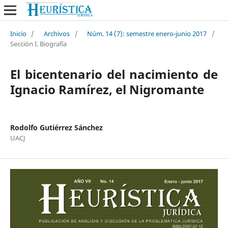
Inicio
/
Archivos
/
Núm. 14 (7): semestre enero-junio 2017
/
Sección I. Biografía
El bicentenario del nacimiento de
Ignacio Ramírez, el Nigromante
Rodolfo Gutiérrez Sánchez
UACJ