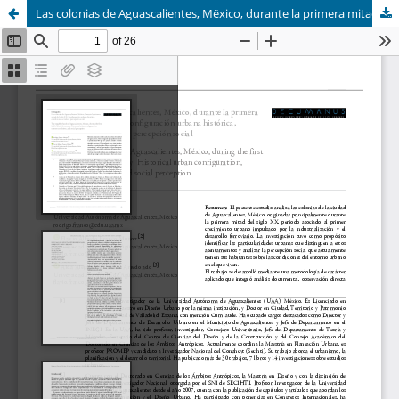
Las colonias de Aguascalientes, Mëxico, durante la primera mitad del sigloXX: