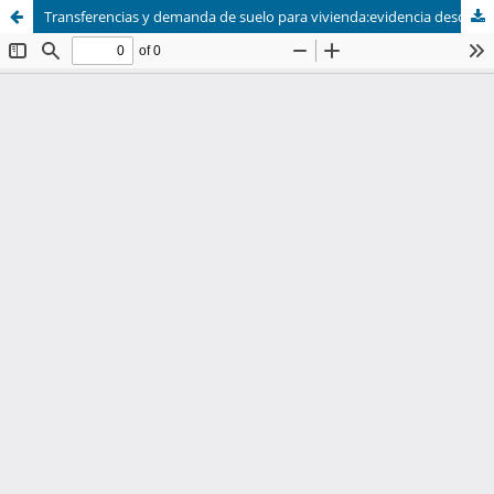
Transferencias y demanda de suelo para vivienda:evidencia desde un municipio del noroeste de México