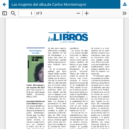
Las mujeres del alba,de Carlos Montemayor