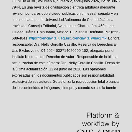
CIENCIA VITAL, volumen 4, número 2, abril-junio 2026, ISSN: 3061-
7944. Es una revista de divulgación científica arbitrada mediante
revisión por pares doble ciego, publicación trimestral, seriada y en
línea, editada por la Universidad Autónoma de Ciudad Juárez a
través del Consejo Editorial, Avenida del Charro núm. 450 norte,
Ciudad Juárez, Chihuahua, México, C. P. 32310, teléfono +52 (656)
688-4841,
https://cienciavital.uacj.mx
,
cienciavital@uacj.mx
. Editora
responsable: Dra. Nelly Gordillo Castillo. Reserva de Derechos al
Uso Exclusivo no. 04-2024-032714020600-102, otorgada por el
Instituto Nacional del Derecho de Autor. Responsable de la última
actualización de este número: Dra. Nelly Gordillo Castillo. Fecha de
la última actualización: 12 de junio de 2026. Las opiniones
expresadas en los documentos publicados son responsabilidad
exclusiva de sus autores. Se autoriza la reproducción total o parcial
de los contenidos e imágenes, siempre y cuando se cite la fuente.