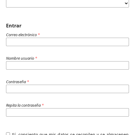
Entrar
Correo electrónico
*
Nombre usuario
*
Contraseña
*
Repita la contraseña
*
Sí, consiento que mis datos se recopilen y se almacenen