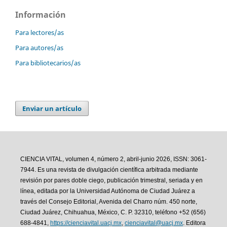
Información
Para lectores/as
Para autores/as
Para bibliotecarios/as
Enviar un artículo
CIENCIA VITAL, volumen 4, número 2, abril-junio 2026, ISSN: 3061-
7944. Es una revista de divulgación científica arbitrada mediante
revisión por pares doble ciego, publicación trimestral, seriada y en
línea, editada por la Universidad Autónoma de Ciudad Juárez a
través del Consejo Editorial, Avenida del Charro núm. 450 norte,
Ciudad Juárez, Chihuahua, México, C. P. 32310, teléfono +52 (656)
688-4841,
https://cienciavital.uacj.mx
,
cienciavital@uacj.mx
. Editora