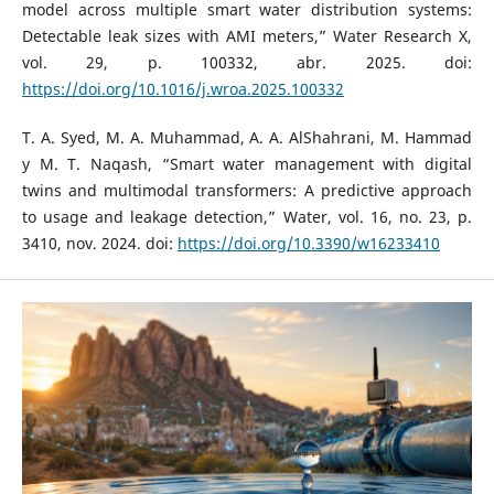
model across multiple smart water distribution systems:
Detectable leak sizes with AMI meters,” Water Research X,
vol. 29, p. 100332, abr. 2025. doi:
https://doi.org/10.1016/j.wroa.2025.100332
T. A. Syed, M. A. Muhammad, A. A. AlShahrani, M. Hammad
y M. T. Naqash, “Smart water management with digital
twins and multimodal transformers: A predictive approach
to usage and leakage detection,” Water, vol. 16, no. 23, p.
3410, nov. 2024. doi:
https://doi.org/10.3390/w16233410