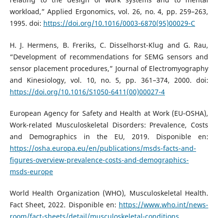
workload,” Applied Ergonomics, vol. 26, no. 4, pp. 259–263,
1995. doi:
https://doi.org/10.1016/0003-6870(95)00029-C
H. J. Hermens, B. Freriks, C. Disselhorst-Klug and G. Rau,
“Development of recommendations for SEMG sensors and
sensor placement procedures,” Journal of Electromyography
and Kinesiology, vol. 10, no. 5, pp. 361–374, 2000. doi:
https://doi.org/10.1016/S1050-6411(00)00027-4
European Agency for Safety and Health at Work (EU-OSHA),
Work-related Musculoskeletal Disorders: Prevalence, Costs
and Demographics in the EU, 2019. Disponible en:
https://osha.europa.eu/en/publications/msds-facts-and-
figures-overview-prevalence-costs-and-demographics-
msds-europe
World Health Organization (WHO), Musculoskeletal Health.
Fact Sheet, 2022. Disponible en:
https://www.who.int/news-
room/fact-sheets/detail/musculoskeletal-conditions