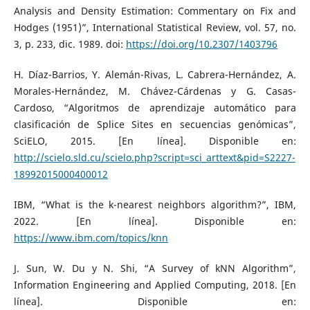
Analysis and Density Estimation: Commentary on Fix and
Hodges (1951)”, International Statistical Review, vol. 57, no.
3, p. 233, dic. 1989. doi:
https://doi.org/10.2307/1403796
H. Díaz-Barrios, Y. Alemán-Rivas, L. Cabrera-Hernández, A.
Morales-Hernández, M. Chávez-Cárdenas y G. Casas-
Cardoso, “Algoritmos de aprendizaje automático para
clasificación de Splice Sites en secuencias genómicas”,
SciELO, 2015. [En línea]. Disponible en:
http://scielo.sld.cu/scielo.php?script=sci_arttext&pid=S2227-
18992015000400012
IBM, “What is the k-nearest neighbors algorithm?”, IBM,
2022. [En línea]. Disponible en:
https://www.ibm.com/topics/knn
J. Sun, W. Du y N. Shi, “A Survey of kNN Algorithm”,
Information Engineering and Applied Computing, 2018. [En
línea]. Disponible en: