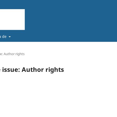
a de
e: Author rights
 issue: Author rights