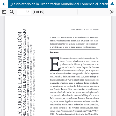
¿Es violatorio de la Organización Mundial del Comercio el incremento arancelario de Estados Unidos al acero y aluminio por motivos de seguridad nacional? / It is violatory of the World Trade Organization the tariff increase of the U.S. to steel and aluminum for national security reasons?