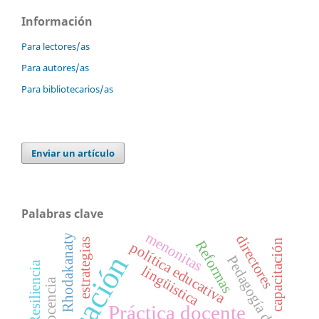
Información
Para lectores/as
Para autores/as
Para bibliotecarios/as
Enviar un artículo
Palabras clave
menonitas
directores
Rhodakanaty
estrategias
capacitación
Reformas
política educativa
Educación
Pedagogía digital
lingüistica
docencia
Práctica docente