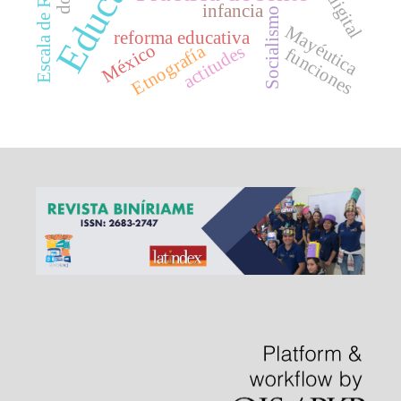
Escala de Resiliencia
infancia
Socialismo
Mayéutica
reforma educativa
México
Etnografía
actitudes
funciones