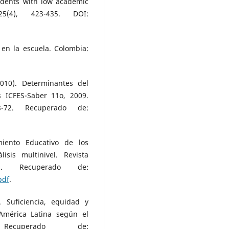
udents with low academic
25(4), 423-435. DOI:
 en la escuela. Colombia:
2010). Determinantes del
 ICFES-Saber 11o, 2009.
8-72. Recuperado de:
miento Educativo de los
sis multinivel. Revista
. Recuperado de:
pdf
.
. Suficiencia, equidad y
 América Latina según el
ecuperado de: