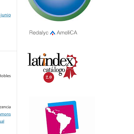
junio
Robles
encia
mons
ual