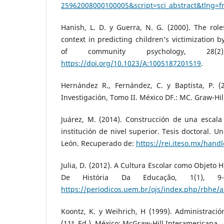
25962008000100005&script=sci_abstract&tlng=f
Hanish, L. D. y Guerra, N. G. (2000). The role
context in predicting children’s victimization 
of community psychology, 28(2
https://doi.org/10.1023/A:1005187201519
.
Hernández R., Fernández, C. y Baptista, P. (
Investigación, Tomo II. México DF.: MC. Graw-Hil
Juárez, M. (2014). Construcción de una escala
institución de nivel superior. Tesis doctoral. 
León. Recuperado de:
https://rei.iteso.mx/hand
Julia, D. (2012). A Cultura Escolar como Objeto Hi
De História Da Educação, 1(1), 9-
https://periodicos.uem.br/ojs/index.php/rbhe/a
Koontz, K. y Weihrich, H (1999). Administració
(11ª. Ed.). México: McGraw-Hill Interamericana.