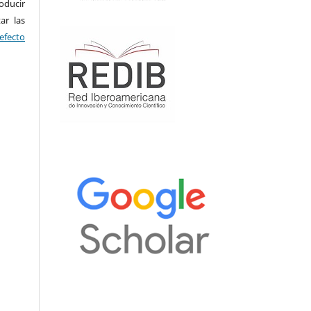
oducir
ar las
 efecto