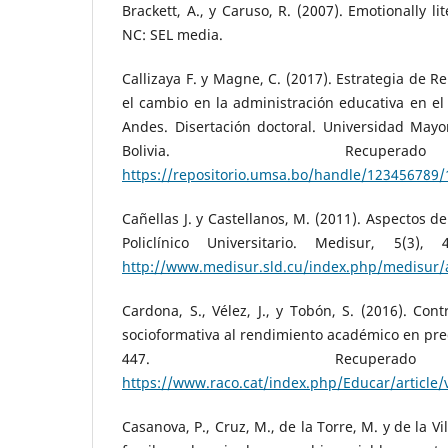
Brackett, A., y Caruso, R. (2007). Emotionally li
NC: SEL media.
Callizaya F. y Magne, C. (2017). Estrategia de 
el cambio en la administración educativa en el d
Andes. Disertación doctoral. Universidad Mayo
Bolivia. Recupe
https://repositorio.umsa.bo/handle/123456789
Cañellas J. y Castellanos, M. (2011). Aspectos d
Policlínico Universitario. Medisur, 5(3),
http://www.medisur.sld.cu/index.php/medisur/a
Cardona, S., Vélez, J., y Tobón, S. (2016). Con
socioformativa al rendimiento académico en preg
447. Recuper
https://www.raco.cat/index.php/Educar/article
Casanova, P., Cruz, M., de la Torre, M. y de la Vi