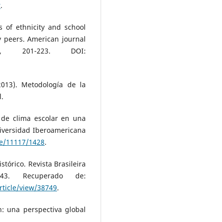
r
.
s of ethnicity and school
by peers. American journal
), 201-223. DOI:
2013). Metodología de la
l.
 de clima escolar en una
Universidad Iberoamericana
le/11117/1428
.
stórico. Revista Brasileira
43. Recuperado de:
rticle/view/38749
.
n: una perspectiva global