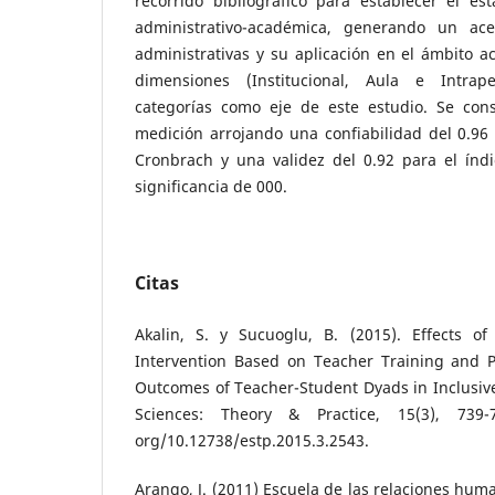
recorrido bibliográfico para establecer el es
administrativo-académica, generando un ace
administrativas y su aplicación en el ámbito a
dimensiones (Institucional, Aula e Intrap
categorías como eje de este estudio. Se con
medición arrojando una confiabilidad del 0.96 
Cronbrach y una validez del 0.92 para el ín
significancia de 000.
Citas
Akalin, S. y Sucuoglu, B. (2015). Effects 
Intervention Based on Teacher Training and 
Outcomes of Teacher-Student Dyads in Inclusiv
Sciences: Theory & Practice, 15(3), 73
org/10.12738/estp.2015.3.2543.
Arango, J. (2011) Escuela de las relaciones hum