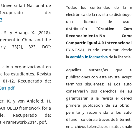
. Universidad Nacional de
Todos los contenidos de la ed
Recuperado de:
electrónica de la revista se distribuy
17
.
una licencia de us
distribución “
Creative Com
J. S. y Huang, X. (2018).
Reconocimiento-No Comerc
agement in China and the
Compartir Igual 4.0 Internacional
rly, 33(2), 323. DOI:
BY-NC-SA). Puede consultar desd
la
versión informativa
de la licencia
l clima organizacional en
Aquellos autores/as que t
 los estudiantes. Revista
publicaciones con esta revista, acept
), 01-12. Recuperado de:
términos siguientes: a)
Los auto
3a1.pdf
.
conservarán sus derechos de au
garantizarán a la revista el dere
her, K. y von Ahlefeld, H.
primera publicación de su obra
y: An OECD framework for a
permite y recomienda a los auto
ule. Recuperado de:
difundir su obra a través de Internet (
al-Framework-2014. pdf.
en archivos telemáticos institucional