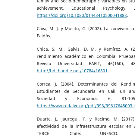
family and socio-demographic variables on st
achievement. Educational Psychology, 
https://doi.org/10.1080/01443410500041888
.
Cava, M. J. y Musitu, G. (2002). La convivencia
Paidós.
Chica, S. M., Galvis, D. M. y Ramírez, A. (
rendimiento académico en Colombia. Pruebas
Revista Universidad EAFIT, 46(160), 4
http://hdl.handle.net/10784/16801
.
Correa, J. (2004). Determinantes del Rendi
Estudiantes de Secundaria en Cali: un análi
Sociedad y Economía, 6, 81-105
https://www.redalyc.org/pdf/996/99617648003.
Duarte, J., Jauregui, F. y Racimo, M. (2017)
efectividad de la infraestructura escolar en
TERCE. Chile: UNESCO. R