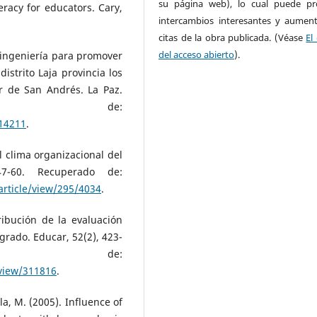
su página web), lo cual puede pr
teracy for educators. Cary,
intercambios interesantes y aument
citas de la obra publicada. (Véase
El
del acceso abierto
).
Reingeniería para promover
istrito Laja provincia los
r de San Andrés. La Paz.
rado de:
/14211
.
el clima organizacional del
 47-60. Recuperado de:
rticle/view/295/4034
.
tribución de la evaluación
rado. Educar, 52(2), 423-
ado de:
/view/311816
.
lla, M. (2005). Influence of