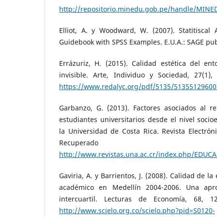
http://repositorio.minedu.gob.pe/handle/MIN
Elliot, A. y Woodward, W. (2007). Statitiscal
Guidebook with SPSS Examples. E.U.A.: SAGE pub
Errázuriz, H. (2015). Calidad estética del ento
invisible. Arte, Individuo y Sociedad, 27(1)
https://www.redalyc.org/pdf/5135/51355129600
Garbanzo, G. (2013). Factores asociados al 
estudiantes universitarios desde el nivel soci
la Universidad de Costa Rica. Revista Electróni
Recuperad
http://www.revistas.una.ac.cr/index.php/EDUCA
Gaviria, A. y Barrientos, J. (2008). Calidad de l
académico en Medellín 2004-2006. Una apro
intercuartil. Lecturas de Economía, 68, 1
http://www.scielo.org.co/scielo.php?pid=S0120-