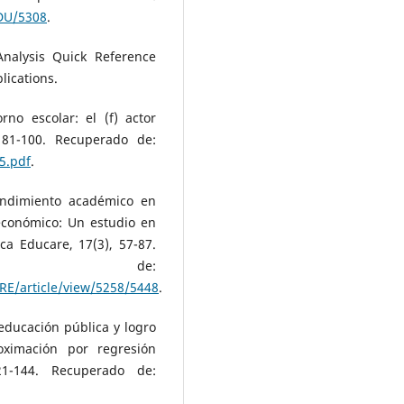
EDU/5308
.
 Analysis Quick Reference
lications.
rno escolar: el (f) actor
, 81-100. Recuperado de:
5.pdf
.
rendimiento académico en
oeconómico: Un estudio en
ca Educare, 17(3), 57-87.
o de:
RE/article/view/5258/5448
.
a educación pública y logro
ximación por regresión
21-144. Recuperado de: