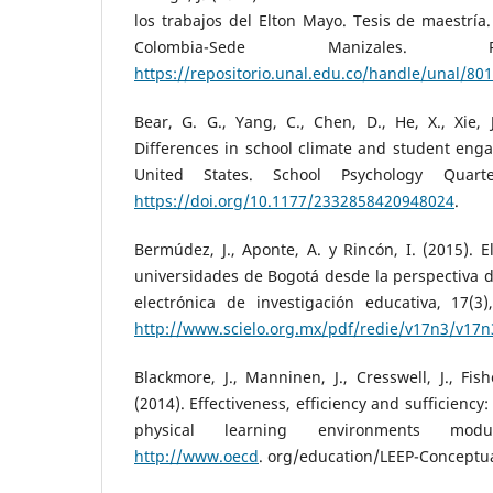
los trabajos del Elton Mayo. Tesis de maestría
Colombia-Sede Manizales. 
https://repositorio.unal.edu.co/handle/unal/80
Bear, G. G., Yang, C., Chen, D., He, X., Xie, 
Differences in school climate and student eng
United States. School Psychology Quarte
https://doi.org/10.1177/2332858420948024
.
Bermúdez, J., Aponte, A. y Rincón, I. (2015). E
universidades de Bogotá desde la perspectiva de
electrónica de investigación educativa, 17(3
http://www.scielo.org.mx/pdf/redie/v17n3/v17n
Blackmore, J., Manninen, J., Cresswell, J., Fis
(2014). Effectiveness, efficiency and sufficienc
physical learning environments mod
http://www.oecd
. org/education/LEEP-Conceptu