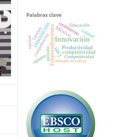
Palabras clave
rendimiento
innovación
Educación
Emprendimiento
México
Gestión
calidad
competencias
Innovación
equidad
Productividad
uacj
pensión
competitividad
turismo
Competitividad
mercado de trabajo