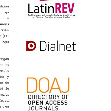
ición
en bajo
o y
mons
ial-
” (CC-
e aquí
.
engan
an los
res/as
tor y
cho de
; b)
Se
res/as
p. ej.:
es o en