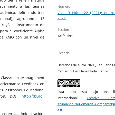
tado del arte en materia
rcamiento a las teorías
Número
cadémico, definiendo tres
Vol. 13 Núm. 22 (2021): enero-
2021
ersonal), agrupando 13
struyó el instrumento de
Sección
para el coeficiente Alpha
Artículos
dice KMO con un nivel de
Licencia
Derechos de autor 2021 Juan Carlos 
Camargo, Luz Elena Unda Franco
of Classroom Management
Performance Feedback on
e Classrooms. Educational
Esta obra está bajo una lic
9-758. DOI:
http://dx.doi
.
internacional
Creative Com
Atribución-NoComercial-CompartirIg
4.0
.
anas en la administración: