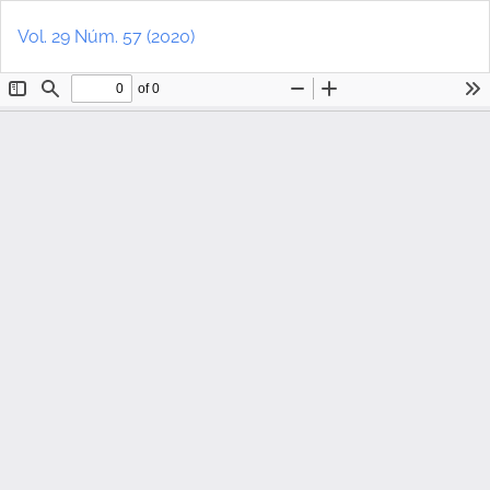
Volver
De
a
D
Vol. 29 Núm. 57 (2020)
los
P
detalles
del
artículo