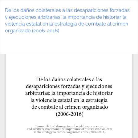
Volver
a
De los daños colaterales a las desapariciones forzadas
los
y ejecuciones arbitrarias: la importancia de historiar la
detalles
violencia estatal en la estrategia de combate al crimen
del
organizado (2006-2016)
artículo
De
D
P