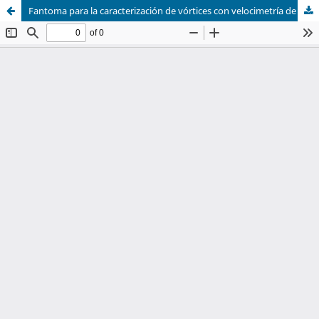
Fantoma para la caracterización de vórtices con velocimetría de imágenes de partículas (PIV)