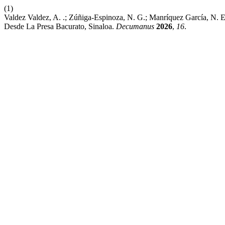
(1)
Valdez Valdez, A. .; Zúñiga-Espinoza, N. G.; Manríquez García, N. 
Desde La Presa Bacurato, Sinaloa.
Decumanus
2026
,
16
.