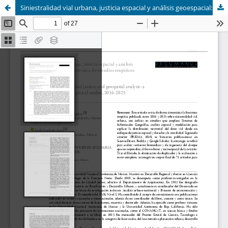
Siniestralidad vial urbana, justicia espacial y análisis geoespacial: