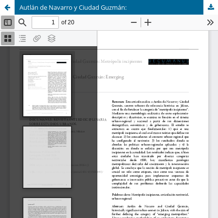
Autlán de Navarro y Ciudad Guzmán: