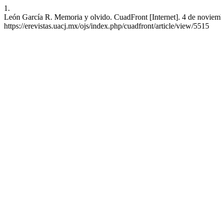
1.
León García R. Memoria y olvido. CuadFront [Internet]. 4 de noviemb
https://erevistas.uacj.mx/ojs/index.php/cuadfront/article/view/5515