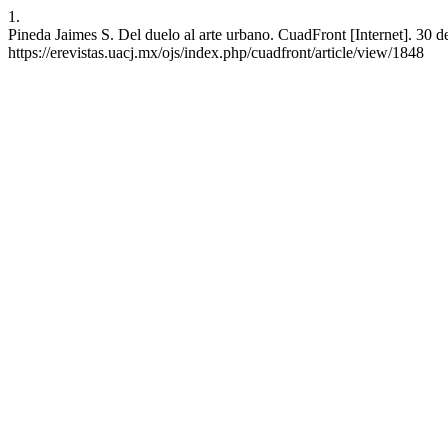
1.
Pineda Jaimes S. Del duelo al arte urbano. CuadFront [Internet]. 30 d
https://erevistas.uacj.mx/ojs/index.php/cuadfront/article/view/1848