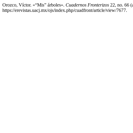
Orozco, Víctor. «“Mis” árboles».
Cuadernos Fronterizos
22, no. 66 (
https://erevistas.uacj.mx/ojs/index.php/cuadfront/article/view/7677.