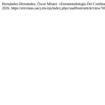
Hernández-Hernández, Óscar Misael. «Etnometodología Del Confin
2026. https://erevistas.uacj.mx/ojs/index.php/cuadfront/article/view/5