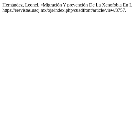
Hernández, Leonel. «Migración Y prevención De La Xenofobia En L
https://erevistas.uacj.mx/ojs/index.php/cuadfront/article/view/3757.