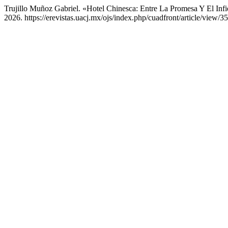
Trujillo Muñoz Gabriel. «Hotel Chinesca: Entre La Promesa Y El Inf
2026. https://erevistas.uacj.mx/ojs/index.php/cuadfront/article/view/3