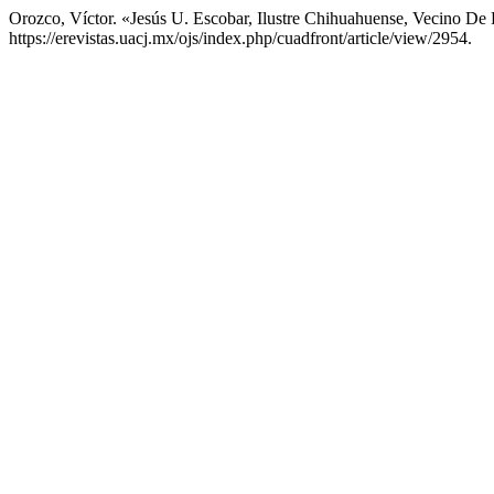
Orozco, Víctor. «Jesús U. Escobar, Ilustre Chihuahuense, Vecino De
https://erevistas.uacj.mx/ojs/index.php/cuadfront/article/view/2954.