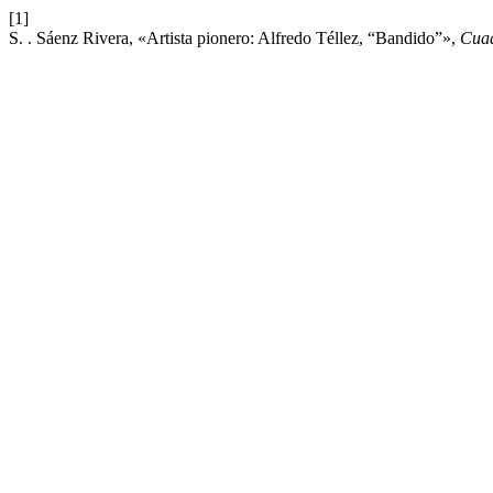
[1]
S. . Sáenz Rivera, «Artista pionero: Alfredo Téllez, “Bandido”»,
Cua