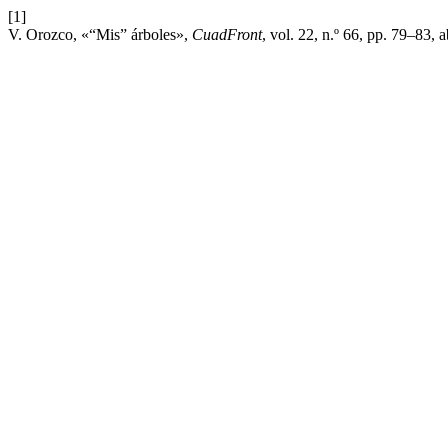
[1]
V. Orozco, «“Mis” árboles»,
CuadFront
, vol. 22, n.º 66, pp. 79–83, a