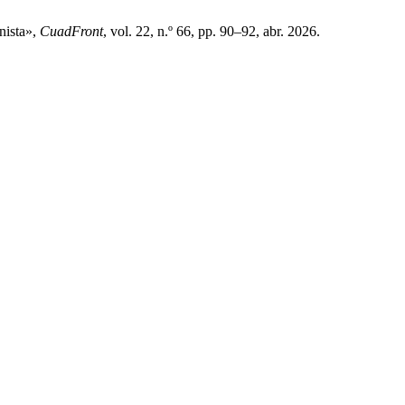
nista»,
CuadFront
, vol. 22, n.º 66, pp. 90–92, abr. 2026.