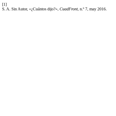
[1]
S. A. Sin Autor, «¿Cuántos dijo?»,
CuadFront
, n.º 7, may 2016.