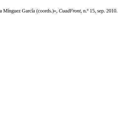
ia Mínguez García (coords.)»,
CuadFront
, n.º 15, sep. 2010.