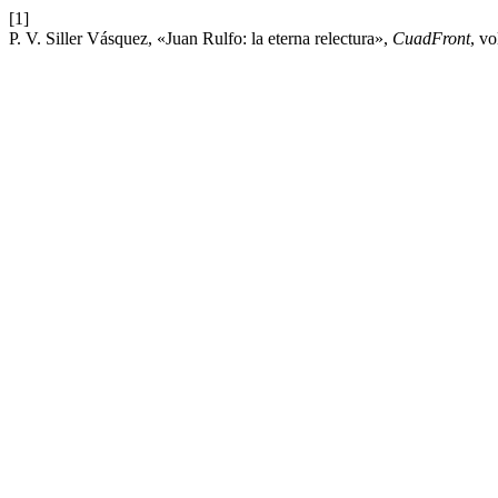
[1]
P. V. Siller Vásquez, «Juan Rulfo: la eterna relectura»,
CuadFront
, vo