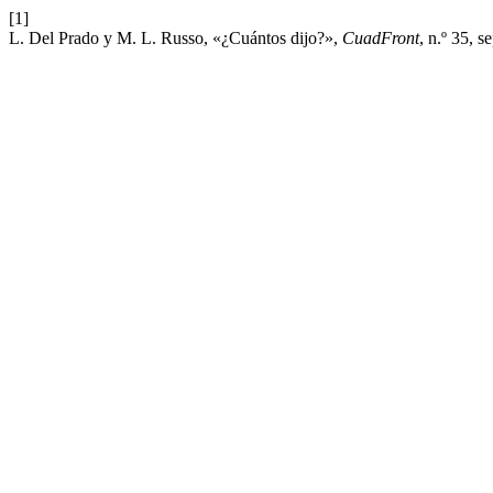
[1]
L. Del Prado y M. L. Russo, «¿Cuántos dijo?»,
CuadFront
, n.º 35, s