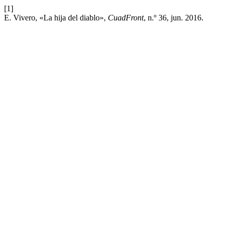
[1]
E. Vivero, «La hija del diablo»,
CuadFront
, n.º 36, jun. 2016.