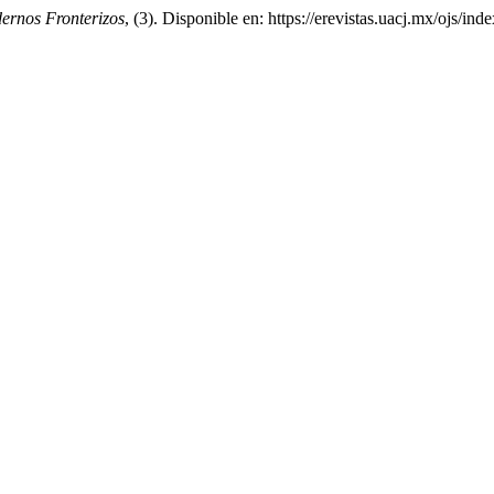
ernos Fronterizos
, (3). Disponible en: https://erevistas.uacj.mx/ojs/i