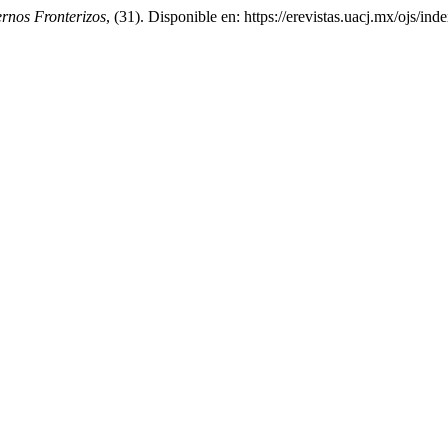
rnos Fronterizos
, (31). Disponible en: https://erevistas.uacj.mx/ojs/i