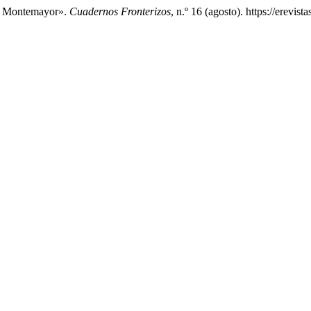
os Montemayor».
Cuadernos Fronterizos
, n.º 16 (agosto). https://erevis