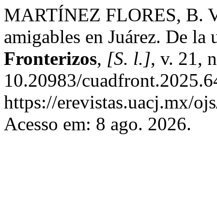
MARTÍNEZ FLORES, B. V.
amigables en Juárez. De la u
Fronterizos
,
[S. l.]
, v. 21,
10.20983/cuadfront.2025.64
https://erevistas.uacj.mx/oj
Acesso em: 8 ago. 2026.