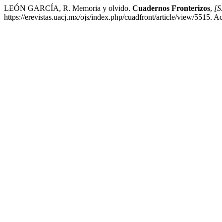
LEÓN GARCÍA, R. Memoria y olvido.
Cuadernos Fronterizos
,
[S.
https://erevistas.uacj.mx/ojs/index.php/cuadfront/article/view/5515. 