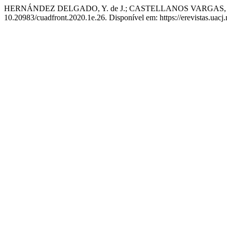
HERNÁNDEZ DELGADO, Y. de J.; CASTELLANOS VARGAS, R. O. Día
10.20983/cuadfront.2020.1e.26. Disponível em: https://erevistas.uacj