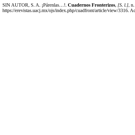
SIN AUTOR, S. A. ¡Párenlas…!.
Cuadernos Fronterizos
,
[S. l.]
, n
https://erevistas.uacj.mx/ojs/index.php/cuadfront/article/view/3316. 