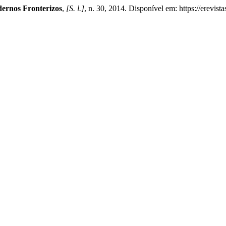
ernos Fronterizos
,
[S. l.]
, n. 30, 2014. Disponível em: https://erevis