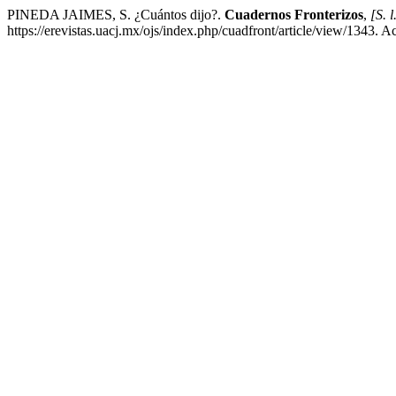
PINEDA JAIMES, S. ¿Cuántos dijo?.
Cuadernos Fronterizos
,
[S. l
https://erevistas.uacj.mx/ojs/index.php/cuadfront/article/view/1343. 